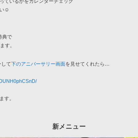
っているかをカレンダーチェック
☺️
特典で
します。
ーして
下のアニバーサリー画面
を見せてくれたら…
/p/DUNH0phCSnD/
ます。
新メニュー